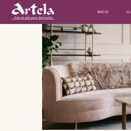
INICIO
NU
Type and hit enter