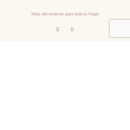
Telas decorativas para todo tu hogar
Menú
Contacto
Inicio
Av. Pino Suárez 163, Centro,
64000 Monterrey, N.L., México
Nuestras Telas
Inspiraciones y Consejos
artelamty@hotmail.com
Sobre Artela
Contacto