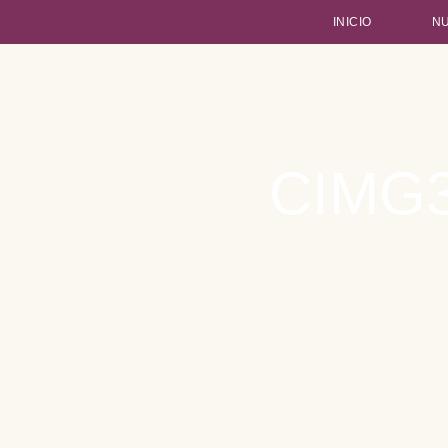
INICIO
N
Type and hit enter
CIMG3