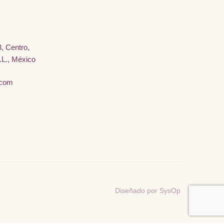
, Centro,
.L., México
.com
Diseñado por SysOp