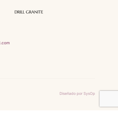
DRILL GRANITE
3, Centro,
N.L.,
l.com
Diseñado por SysOp