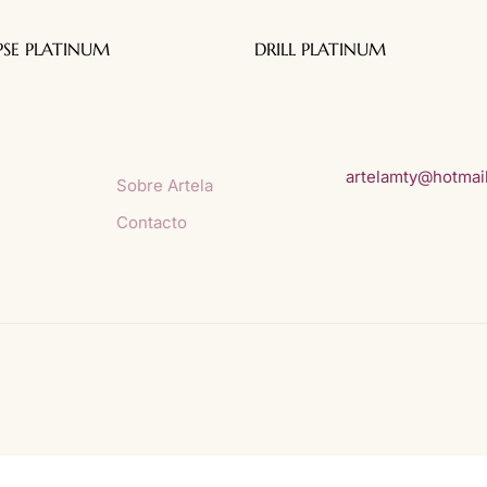
Menú
Contacto
PSE PLATINUM
DRILL PLATINUM
Inicio
Av. Pino Suárez 16
64000 Monterrey, 
Nuestras Telas
México
Inspiraciones y Consejos
artelamty@hotmai
Sobre Artela
Contacto