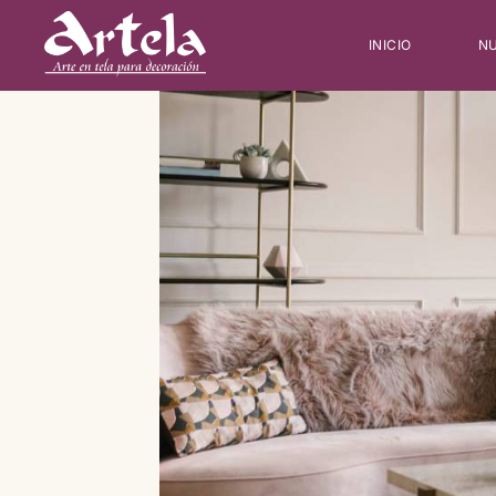
INICIO
NU
Type and hit enter