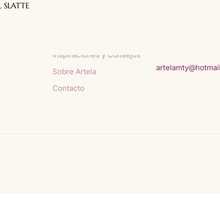
L SLATTE
Inicio
Av. Pino Suárez 16
64000 Monterrey, 
Nuestras Telas
México
Inspiraciones y Consejos
artelamty@hotmai
Sobre Artela
Contacto