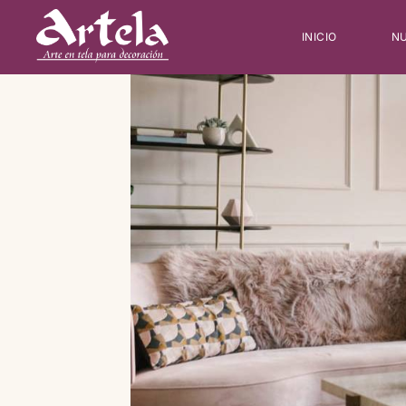
INICIO
NU
Type and hit enter