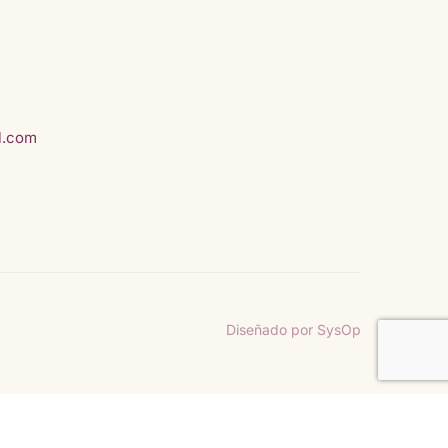
3, Centro,
N.L.,
l.com
Diseñado por SysOp