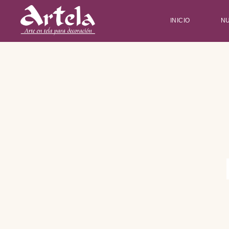
INICIO
N
Type and hit enter