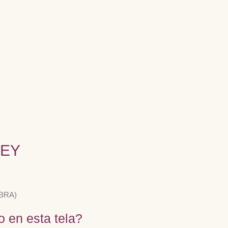
REY
BRA)
o en esta tela?