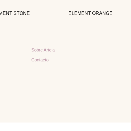
Menú
Contacto
MENT STONE
ELEMENT ORANGE
Inicio
Av. Pino Suárez 163
64000 Monterrey, N
Nuestras Telas
Inspiraciones y Consejos
artelamty@hotmail
Sobre Artela
Contacto