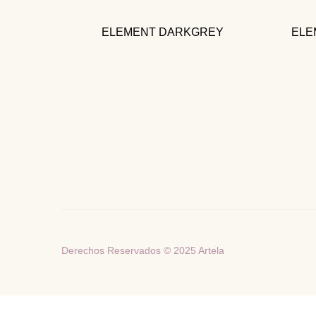
ELEMENT DARKGREY
ELE
Telas decorativas para todo tu hogar
Derechos Reservados © 2025 Artela