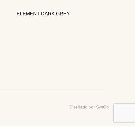
ELEMENT DARK GREY
, Centro,
.L., México
.com
Diseñado por SysOp