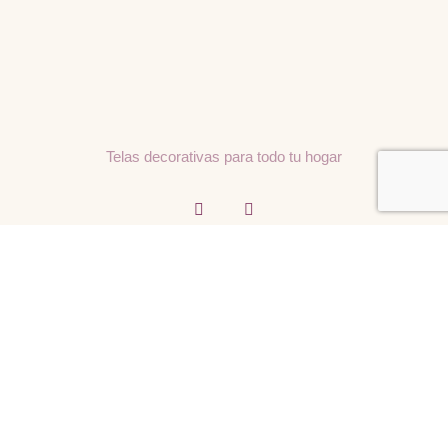
Telas decorativas para todo tu hogar
Menú
Contacto
Inicio
Av. Pino Suárez 163, Centro,
64000 Monterrey, N.L., México
Nuestras Telas
Inspiraciones y Consejos
artelamty@hotmail.com
Sobre Artela