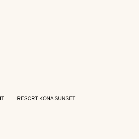
, Centro,
.L., México
NT
RESORT KONA SUNSET
.com