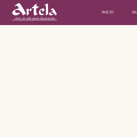
INICIO
N
Type and hit enter