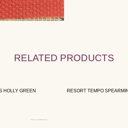
RELATED PRODUCTS
Menú
Contacto
Inicio
Av. Pino Suárez 163
64000 Monterrey, N
Nuestras Telas
S HOLLY GREEN
RESORT TEMPO SPEARMI
Inspiraciones y Consejos
artelamty@hotmail
Sobre Artela
Contacto