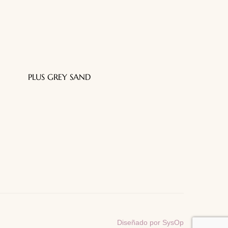
PLUS GREY SAND
, Centro,
.L., México
.com
Diseñado por SysOp