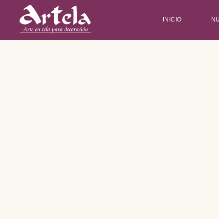
INICIO
N
Type and hit enter