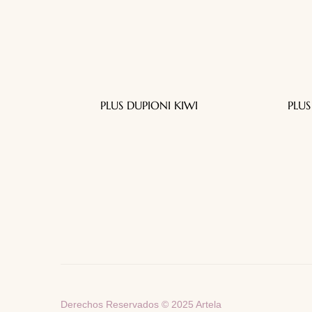
PLUS DUPIONI KIWI
PLU
Telas decorativas para todo tu hogar
Derechos Reservados © 2025 Artela