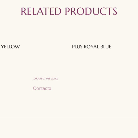
RELATED PRODUCTS
Menú
Contacto
S YELLOW
PLUS ROYAL BLUE
Inicio
Av. Pino Suárez 163
64000 Monterrey, N
Nuestras Telas
Inspiraciones y Consejos
artelamty@hotmail
Sobre Artela
Contacto