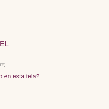
EEL
TE)
o en esta tela?