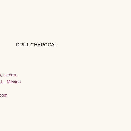
DRILL CHARCOAL
, Centro,
.L., México
.com