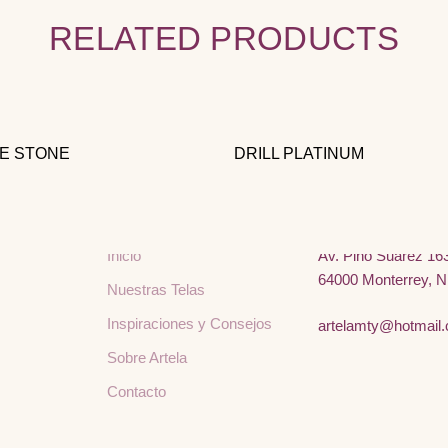
RELATED PRODUCTS
TE STONE
DRILL PLATINUM
Menú
Contacto
Inicio
Av. Pino Suárez 163
64000 Monterrey, N
Nuestras Telas
Inspiraciones y Consejos
artelamty@hotmail
Sobre Artela
Contacto