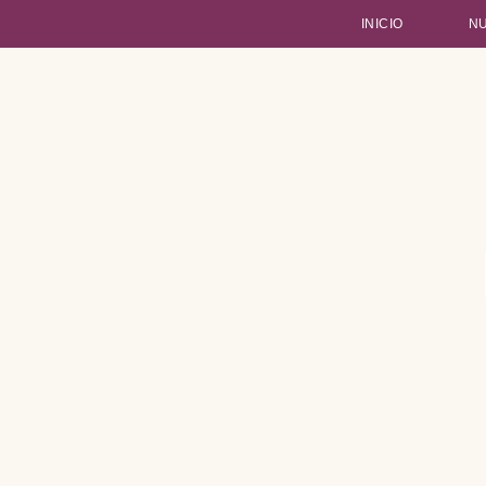
INICIO
N
Type and hit enter