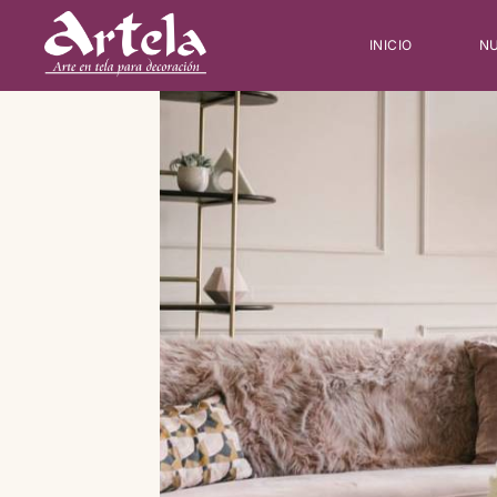
INICIO
NU
Type and hit enter