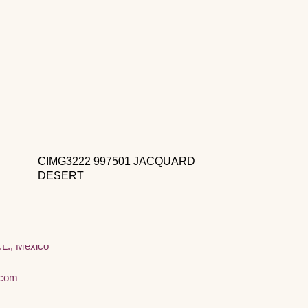
CIMG3222 997501 JACQUARD
DESERT
, Centro,
.L., México
.com