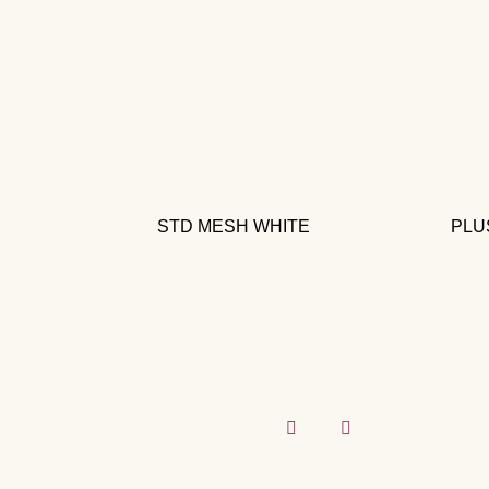
STD MESH WHITE
PLU
Telas decorativas para todo tu hogar