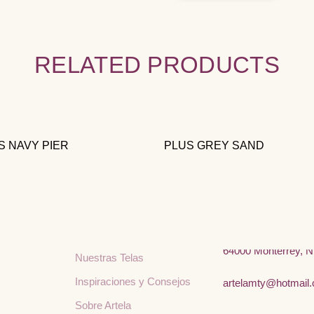
RELATED PRODUCTS
S NAVY PIER
PLUS GREY SAND
Menú
Contacto
Inicio
Av. Pino Suárez 163
64000 Monterrey, N
Nuestras Telas
Inspiraciones y Consejos
artelamty@hotmail
Sobre Artela