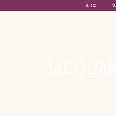
INICIO
N
Type and hit enter
JACQUAR