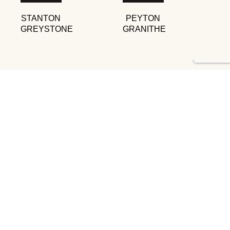
STANTON
PEYTON
GREYSTONE
GRANITHE
Telas decorativas para todo tu hogar
Menú
Contacto
Inicio
Av. Pino Suárez 163, Centro,