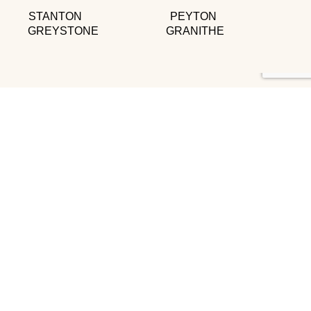
STANTON
PEYTON
GREYSTONE
GRANITHE
Telas decorativas para todo tu hogar
Menú
Contacto
Inicio
Av. Pino Suárez 163, Centro,